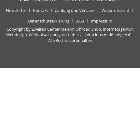
Newsletter
Kontakt
Zahlung und Versand
Widerrufsrecht
Datenschutzerklärung
AGB
Impressum
Copyright by Zweirad Center Melahn Offroad Shop,
Internetagentur,
Webdesign, Webentwicklung aus Lübeck - jamp internetlösungen
© -
Alle Rechte vorbehalten