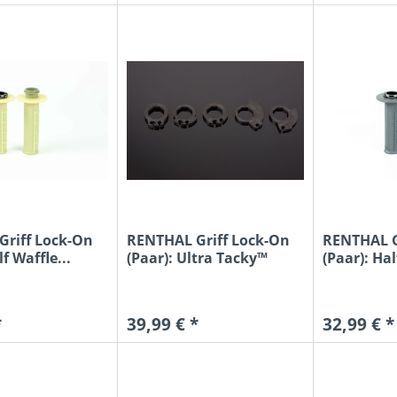
riff Lock-On
RENTHAL Griff Lock-On
RENTHAL G
lf Waffle...
(Paar): Ultra Tacky™
(Paar): Hal
Half...
*
39,99 € *
32,99 € *