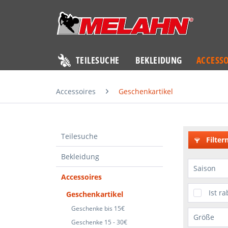
TEILESUCHE
BEKLEIDUNG
ACCESSO
Accessoires
Geschenkartikel
Teilesuche
Filter
Bekleidung
Saison
Accessoires
Acces
Ist ra
Geschenkartikel
Acces
Geschenke bis 15€
Größe
Accur
Geschenke 15 - 30€