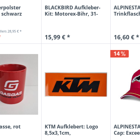
RENTH
rpolster
BLACKBIRD Aufkleber-
ALPINEST
RISK R
 schwarz
Kit: Motorex-Bihr, 31-
Trinkflas
SCOTT
teilig
0,71 Liter,.
SDV
28,95 € *
SHIFT
*
15,99 € *
16,60 € *
SHIN Y
Siku
14
SKS
STANC
TECNO
THOR
TIP TO
TROY L
TUFF J
TWIN A
WD-40
sse, rot
KTM Aufklebert: Logo
ALPINESTA
WÜRT
8,5x3,1cm,
Cap: Excee
orange/schwarz
X-FUN