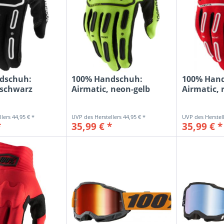
KTM-Bi
LEATT
LIQUI-
MAGU
MAXXI
MEFO
dschuh:
100% Handschuh:
100% Han
MELAH
 schwarz
Airmatic, neon-gelb
Airmatic, 
METZE
MICHE
44,95 € *
44,95 € *
*
35,99 € *
35,99 € *
MOOS
MOTIO
MOTOR
MOTOR
MOTOV
MT
MUC-O
MULTI-