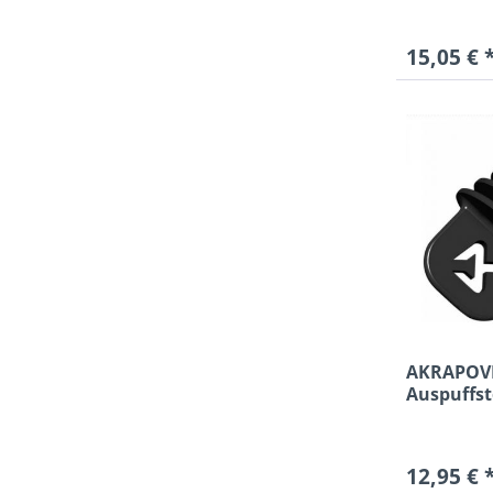
15,05 € 
AKRAPOV
Auspuffs
universal 
schwarz
12,95 € 