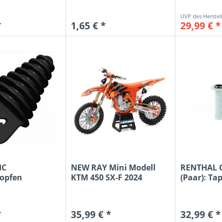
ZAP
*
1,65 € *
29,99 € *
ZETA
IC
NEW RAY Mini Modell
RENTHAL G
topfen
KTM 450 SX-F 2024
(Paar): Tap
4-Takt,
Chase...
*
35,99 € *
32,99 € *