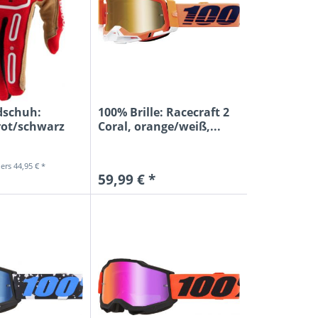
ke
MOLY
RA
S
dschuh:
100% Brille: Racecraft 2
N
rot/schwarz
Coral, orange/weiß,...
LER
LIN
44,95 € *
59,99 € *
E
N PRO
BUCH VERLAG
EX
ERDE
FF
AIR