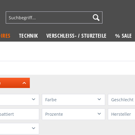
IRES
TECHNIK
VERSCHLEISS- / STURZTEILE
% SALE
n
Farbe
Geschlecht
soires
beige
Frauen
battiert
Prozente
Hersteller
sories
blau
Kinder
100%
i
camo
Männe
von
6 %
bis
89 %