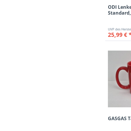
ODI Lenke
Standard,
25,99 € 
GASGAS Ta