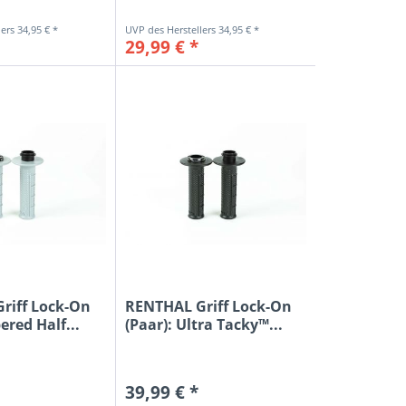
34,95 € *
34,95 € *
29,99 € *
riff Lock-On
RENTHAL Griff Lock-On
ered Half...
(Paar): Ultra Tacky™...
39,99 € *