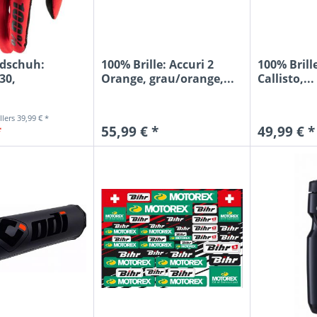
NEW-R
OAKLE
ODI
ONE
dschuh:
100% Brille: Accuri 2
100% Brille
30,
Orange, grau/orange,...
Callisto,...
ONEAL
arz
ORTEM
P.O.W.
39,99 € *
*
55,99 € *
49,99 € *
PARTS
PODM
POLIS
POWER
PRESS
PROGR
PUMA
PUTOL
RED BU
REINH