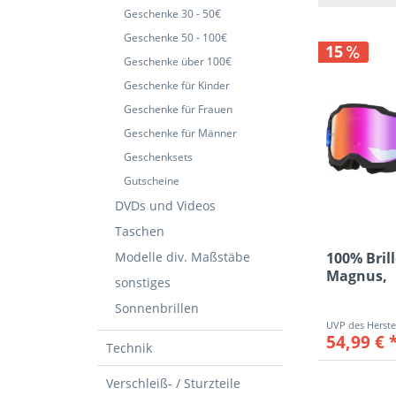
Airbr
Geschenke 30 - 50€
XXS
Arme
Geschenke 50 - 100€
XS
15
Filme
Geschenke über 100€
S
Freize
Geschenke für Kinder
M
FURY
Geschenke für Frauen
L
Griffe
Geschenke für Männer
XL
Helme
Geschenksets
XXL
Kette
Gutscheine
28
KTMP
DVDs und Videos
1
KTMP
40-43
Taschen
44-47
Modelle div. Maßstäbe
100% Brill
KTMP
Magnus,
42/43
sonstiges
schwarz/w
43/46
MX20
Sonnenbrillen
39/42
MX20
54,99 € 
6-8
Technik
MX20
6-9
MX20
Verschleiß- / Sturzteile
ADUL