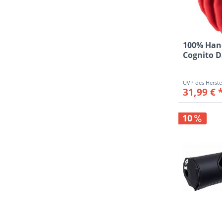
100% Han
Cognito D
rot/schw
31,99 € 
10