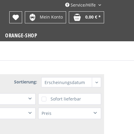
Service/Hilfe
Mein Konto
0,00 € *
ORANGE-SHOP
Sortierung:
Sofort lieferbar
Preis
r
von
1,00 €
bis
279,95 €