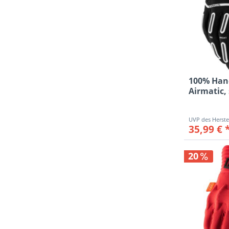
100% Han
Airmatic,
35,99 € 
20