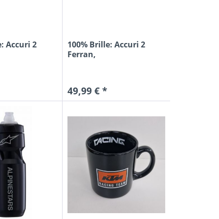
AY
Y
: Accuri 2
100% Brille: Accuri 2
Ferran,
schwarz/orange,...
A
49,99 € *
X
PORT
BAR
OL
IP
INE
LL
EIMER