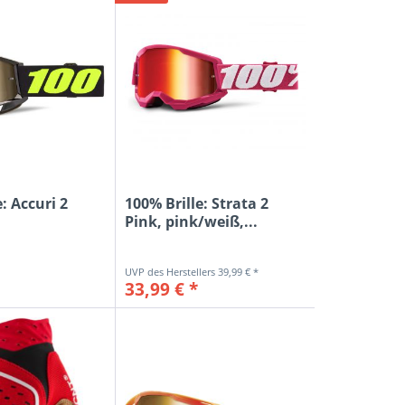
S
: Accuri 2
100% Brille: Strata 2
ARNA
,
Pink, pink/weiß,...
ET
lb,...
39,99 € *
33,99 € *
DE
D BULL