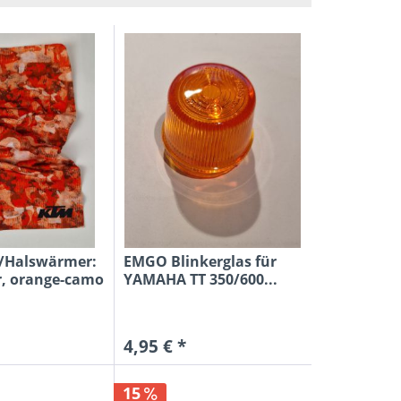
S
OVIC
STARS
SK
Y
BIRD
BAK
/Halswärmer:
EMGO Blinkerglas für
r, orange-camo
YAMAHA TT 350/600...
NO
4,95 € *
ANN
15