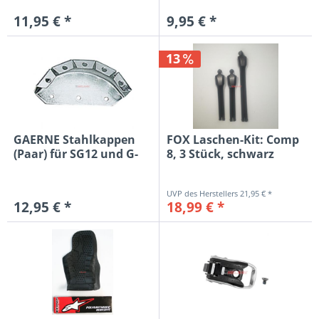
11,95 € *
9,95 € *
13
GAERNE Stahlkappen
FOX Laschen-Kit: Comp
(Paar) für SG12 und G-
8, 3 Stück, schwarz
React.
21,95 € *
12,95 € *
18,99 € *