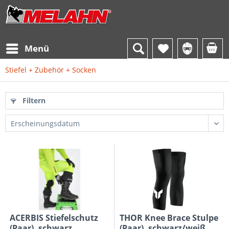
Menü
Stiefel + Zubehör + Socken
Filtern
ACERBIS Stiefelschutz
THOR Knee Brace Stulpe
(Paar), schwarz
(Paar), schwarz/weiß