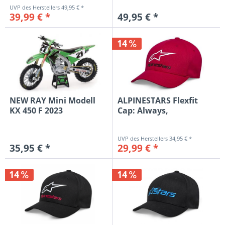
49,95 € *
39,99 € *
49,95 € *
14
NEW RAY Mini Modell
ALPINESTARS Flexfit
KX 450 F 2023
Cap: Always,
J.Anderson...
rot/weiß/schwarz
34,95 € *
35,95 € *
29,99 € *
14
14