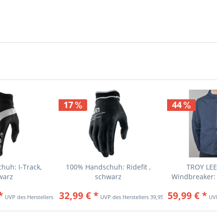
17
44
uh: I-Track,
100% Handschuh: Ridefit ,
TROY LE
warz
schwarz
Windbreaker:
n
*
32,99 € *
59,99 € *
34,95 € *
39,95 € *