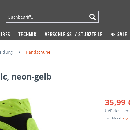
IRES
TECHNIK
VERSCHLEISS- / STURZTEILE
% SALE
eidung
Handschuhe
c, neon-gelb
35,99 
UVP des Hers
inkl. MwSt.
zzgl