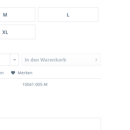
M
L
XL
In den
Warenkorb
en
Merken
10041-005-M