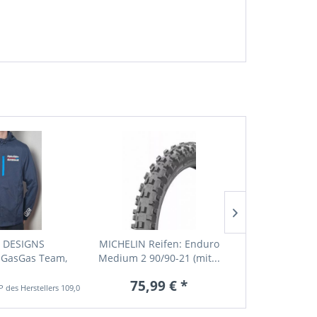
E DESIGNS
MICHELIN Reifen: Enduro
MICHELIN Re
 GasGas Team,
Medium 2 90/90-21 (mit...
Medium 2 90/
avy
75,99 € *
84,9
109,05 € *