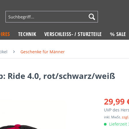
IRES
TECHNIK
VERSCHLEISS- / STURZTEILE
% SALE
ikel
Geschenke für Männer
: Ride 4.0, rot/schwarz/weiß
29,99 
UVP des Hers
inkl. MwSt.
zzgl
Lieferzeit