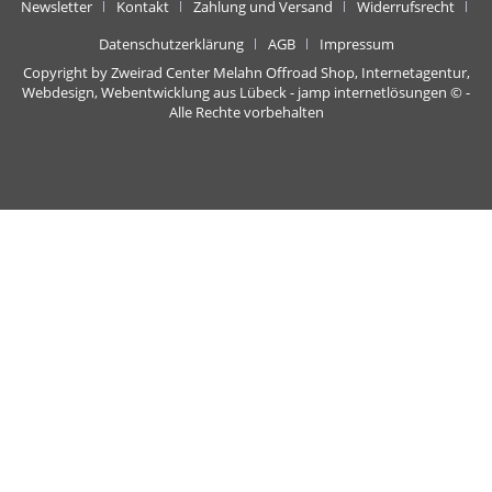
Newsletter
Kontakt
Zahlung und Versand
Widerrufsrecht
Datenschutzerklärung
AGB
Impressum
Copyright by Zweirad Center Melahn Offroad Shop,
Internetagentur,
Webdesign, Webentwicklung aus Lübeck - jamp internetlösungen
© -
Alle Rechte vorbehalten