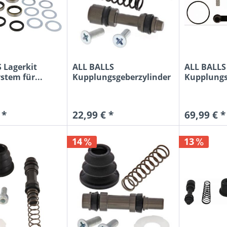
 Lagerkit
ALL BALLS
ALL BALLS
tem für...
Kupplungsgeberzylinder
Kupplungs
Reparatur-Kit...
Reparatur 
 *
22,99 € *
69,99 € *
14
13