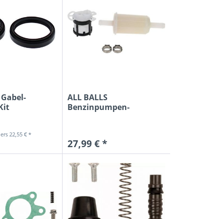
 Gabel-
ALL BALLS
Kit
Benzinpumpen-
n für...
Reaparatur-Satz für...
22,55 € *
27,99 € *