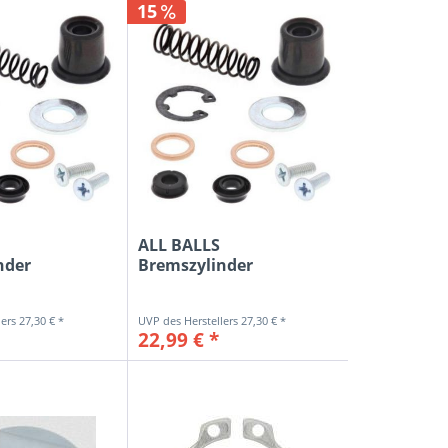
15
ALL BALLS
nder
Bremszylinder
-Kit vorne
Reparatur-Kit vorne
für...
27,30 € *
27,30 € *
22,99 € *