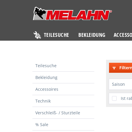
TEILESUCHE
BEKLEIDUNG
ACCESSO
Teilesuche
Filter
Bekleidung
Saison
Accessoires
Acces
Ist ra
Technik
Techn
Verschleiß- / Sturzteile
% Sale