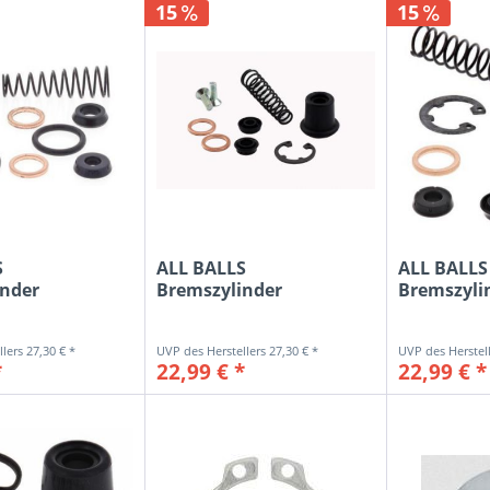
15
15
S
ALL BALLS
ALL BALLS
inder
Bremszylinder
Bremszyli
-Kit hinten...
Reparatur-Kit vorne
Reparatur
für...
für...
27,30 € *
27,30 € *
*
22,99 € *
22,99 € *