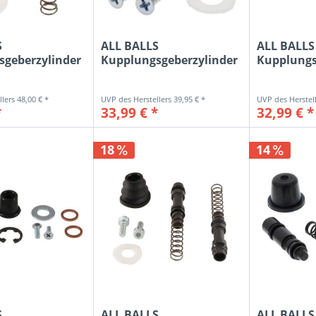
S
ALL BALLS
ALL BALLS
sgeberzylinder
Kupplungsgeberzylinder
Kupplungs
Kit...
Reparatur-Kit...
Reparatur-
48,00 € *
39,95 € *
*
33,99 € *
32,99 € *
18
14
S
ALL BALLS
ALL BALLS