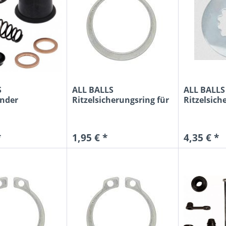
S
ALL BALLS
ALL BALLS
inder
Ritzelsicherungsring für
Ritzelsich
-Kit hinten...
Kawasaki KX...
für Yamaha
*
1,95 € *
4,35 € *