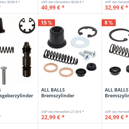
38,80 € *
48,00 € *
*
40,99 € *
32,99 € *
15
8
S
ALL BALLS
ALL BALLS
sgeberzylinder
Bremszylinder
Bremszyli
Kit...
Reparatur-Kit vorne
Reparatur-
für...
27,30 € *
*
22,99 € *
24,99 € *