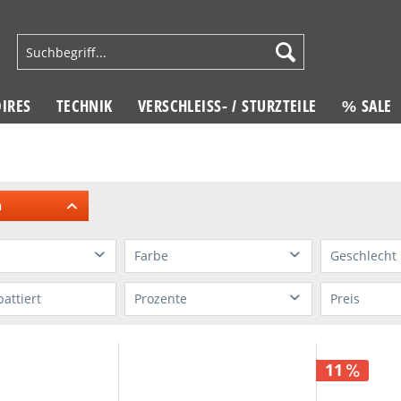
IRES
TECHNIK
VERSCHLEISS- / STURZTEILE
% SALE
n
Farbe
Geschlecht
soires
keine
ohne
battiert
Prozente
Preis
ik
ohne
schwarz
von
-1 %
bis
43 %
von
1,65
silber
11