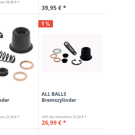
38,40 € *
39,95 € *
1
ALL BALLS
nder
Bremszylinder
Kit hinten...
Reparatur-Kit hinten...
27,30 € *
27,30 € *
26,99 € *