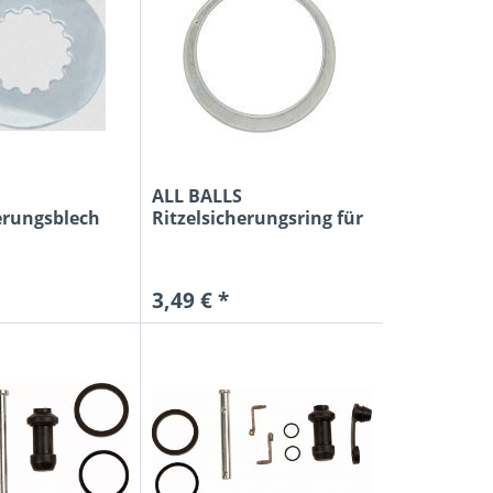
ALL BALLS
erungsblech
Ritzelsicherungsring für
 YZ...
Kawasaki KX...
3,49 € *