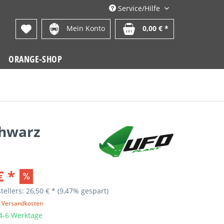
Service/Hilfe
Mein Konto
0,00 € *
ORANGE-SHOP
chwarz
€ *
tellers: 26,50 € *
(9,47% gespart)
. Versandkosten
 4-6 Werktage