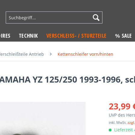
IRES
TECHNIK
VERSCHLEISS- / STURZTEILE
% SALE
erschleißteile Antrieb
Kettenschleifer vorn/hinten
AMAHA YZ 125/250 1993-1996, s
23,99 
UVP des Hers
inkl. MwSt.
zzgl
Lieferzeit