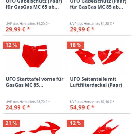
UFO Gabelschutz (Paar)
UFO Gabelschutz (Paar)
für GasGas MC 65 ab...
für GasGas MC 85 ab...
34,20 € *
34,20 € *
29,99 € *
29,99 € *
12
18
UFO Starttafel vorne für
UFO Seitenteile mit
GasGas MC 85...
Luftfilterdeckel (Paar)
für...
28,70 € *
67,40 € *
24,99 € *
54,99 € *
21
12