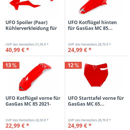
UFO Spoiler (Paar)
UFO Kotflügel hinten
Kühlerverkleidung für
für GasGas MC 85...
GasGas...
51,95 € *
28,70 € *
40,99 € *
24,99 € *
13
12
UFO Kotflügel vorne für
UFO Starttafel vorne für
GasGas MC 85 2021-
GasGas MC 65...
2024,...
26,50 € *
28,70 € *
22,99 € *
24,99 € *