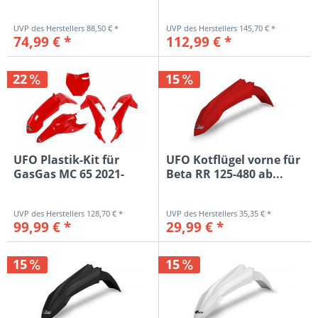
2024, rot...
88,50 € *
145,70 € *
74,99 € *
112,99 € *
22
15
UFO Plastik-Kit für
UFO Kotflügel vorne für
GasGas MC 65 2021-
Beta RR 125-480 ab...
2023, rot...
128,70 € *
35,35 € *
99,99 € *
29,99 € *
15
15