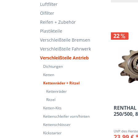
Luftfilter
38
Ölfilter
5
Reifen + Zubehör
6
Plastikteile
7
22
10
Verschleißteile Bremsen
11
Verschleißteile Fahrwerk
12
Verschleißteile Antrieb
13
Dichtungen
14
Ketten
15
Kettenräder + Ritzel
16
Kettenräder
17
Ritzel
39
RENTHAL R
Ketten-Kits
40
250/500, 8
Kettenschleifer vorn/hinten
41
Kettenschlösser
42
Kickstarter
23,99 € 
44