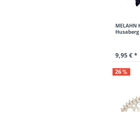
MELAHN Ke
Husaberg 
CR/WR...
9,95 € *
26