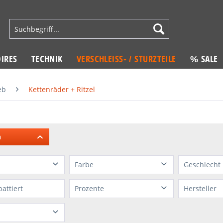
IRES
TECHNIK
VERSCHLEISS- / STURZTEILE
% SALE
eb
Kettenräder + Ritzel
n
Farbe
Geschlecht
owerparts
blau
ohne
battiert
Prozente
Hersteller
ik
gold
ALL BA
grau
von
9 %
bis
33 %