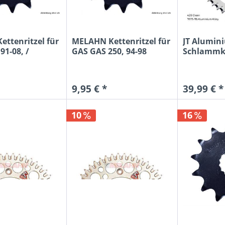
ttenritzel für
MELAHN Kettenritzel für
JT Alumin
91-08, /
GAS GAS 250, 94-98
Schlammke
KTM 85 SX.
9,95 € *
39,99 € *
10
16