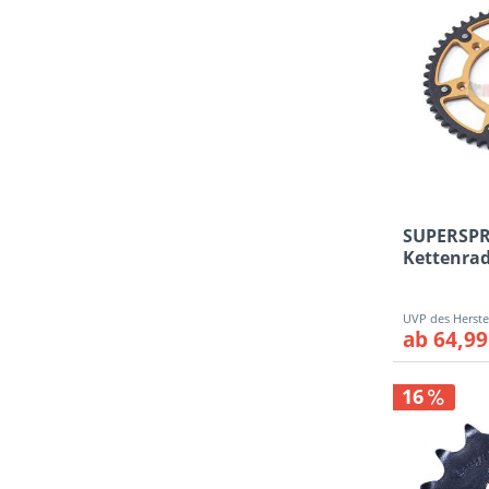
51Z
52Z
45/G
46/G
47/G
48/G
50/G
49/G
SUPERSPR
51/G
Kettenrad
52/G
Husqvarn
54/G
55/G
ab 64,99
16