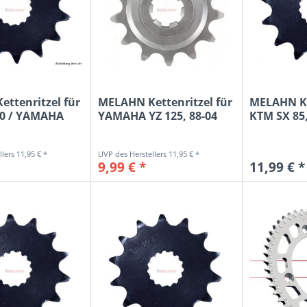
ttenritzel für
MELAHN Kettenritzel für
MELAHN Ke
00 / YAMAHA
YAMAHA YZ 125, 88-04
KTM SX 85, 
11,95 € *
11,95 € *
9,99 € *
11,99 € *