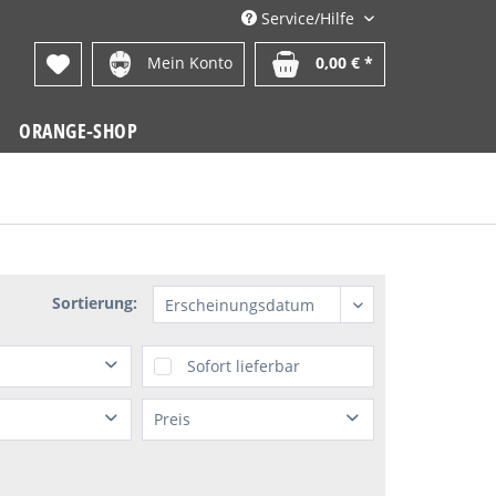
Service/Hilfe
Mein Konto
0,00 € *
ORANGE-SHOP
Sortierung:
Sofort lieferbar
Preis
LLS
von
1,95 €
bis
69,08 €