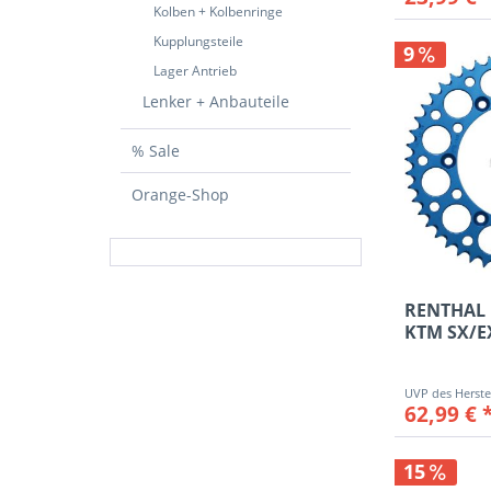
Kolben + Kolbenringe
45
Kupplungsteile
46
9
Lager Antrieb
47
Lenker + Anbauteile
48
49
% Sale
50
51
Orange-Shop
52
53
55
38Z
RENTHAL 
KTM SX/E
40Z
1991-...
42Z
45Z
62,99 € 
48Z
49Z
15
50Z