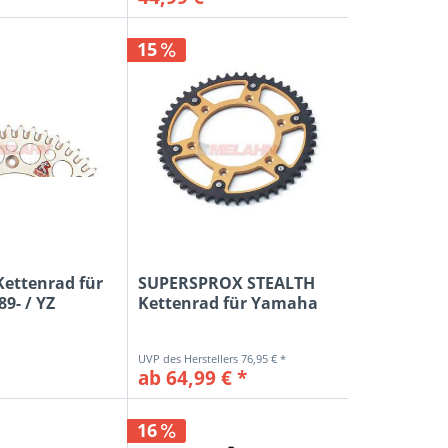
15
ettenrad für
SUPERSPROX STEALTH
89- / YZ
Kettenrad für Yamaha
YZ/YZF...
76,95 € *
ab 64,99 € *
16