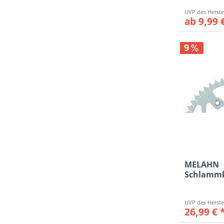
ab 9,99 
9
MELAHN
Schlammk
40 Zähne
26,99 € 