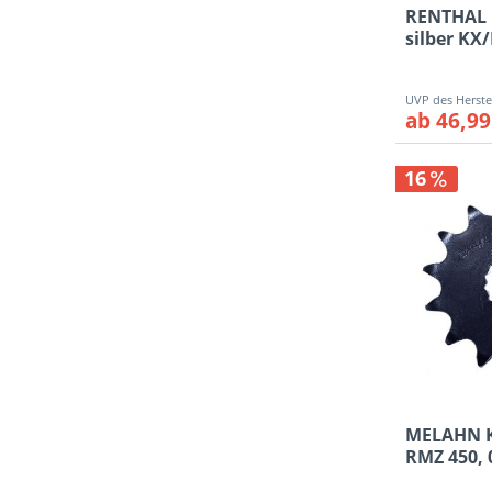
RENTHAL 
silber KX
KLX...
ab 46,99
16
MELAHN K
RMZ 450, 