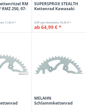
ttenritzel RM
SUPERSPROX STEALTH
/ RMZ 250, 07-
Kettenrad Kawasaki
KX/KXF, gold
11,95 € *
76,95 € *
ab 64,99 € *
MELAHN
ettenrad
Schlammkettenrad
80-09 /...
KX125-500 80-08 /...