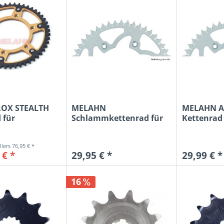
OX STEALTH
MELAHN
MELAHN A
 für
Schlammkettenrad für
Kettenrad
a
YAMAHA YZ 125/250...
YZ...
76,95 € *
 € *
29,95 € *
29,99 € *
16