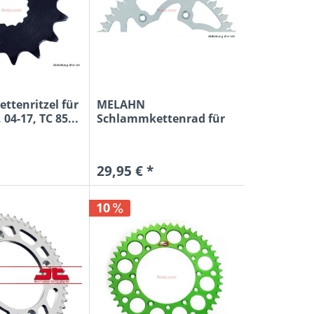
ttenritzel für
MELAHN
04-17, TC 85...
Schlammkettenrad für
KTM KTM 85 SX 04-
29,95 € *
10