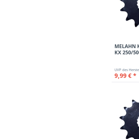
MELAHN Ke
KX 250/5
YZ...
9,99 € *