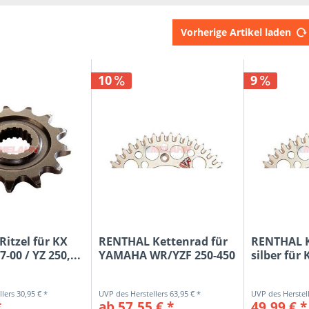
ESJOT
grün
JT SPR
keine
Vorherige Artikel laden
KTM
ohne
MELAH
orange
MINO
rot
10
9
MOOS
schwarz
MT
silber
RENTH
SCAR
SUPER
ZAP
itzel für KX
RENTHAL Kettenrad für
RENTHAL K
7-00 / YZ 250,...
YAMAHA WR/YZF 250-450
silber für 
99-...
30,95 € *
63,95 € *
*
ab 57,55 € *
49,99 € *