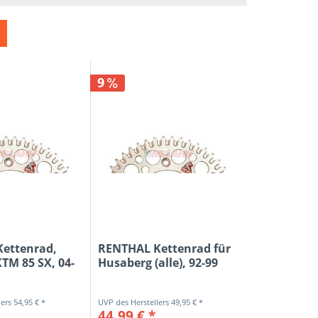
OCKETS
N
9
E
AL
SPROX
ettenrad,
RENTHAL Kettenrad für
KTM 85 SX, 04-
Husaberg (alle), 92-99
54,95 € *
49,95 € *
44,99 € *