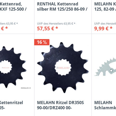
Kettenrad,
RENTHAL Kettenrad
MELAHN Ke
/KXF 125-500 /
silber RM 125/250 86-09 /
125, 82-09 
RMZ...
12
63,95 € *
63,95 € *
 € *
57,55 € *
9,99 € *
16
ettenritzel
MELAHN Ritzel DR350S
MELAHN
05-
90-00/DRZ400 00-
Schlammk
09/RM250...
RM125/250 