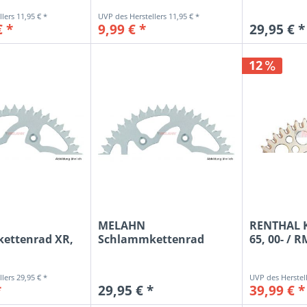
11,95 € *
11,95 € *
€ *
9,99 € *
29,95 € *
12
MELAHN
RENTHAL K
ettenrad XR,
Schlammkettenrad
65, 00- / R
CR125-500 85-07 /...
29,95 € *
*
29,95 € *
39,99 € *