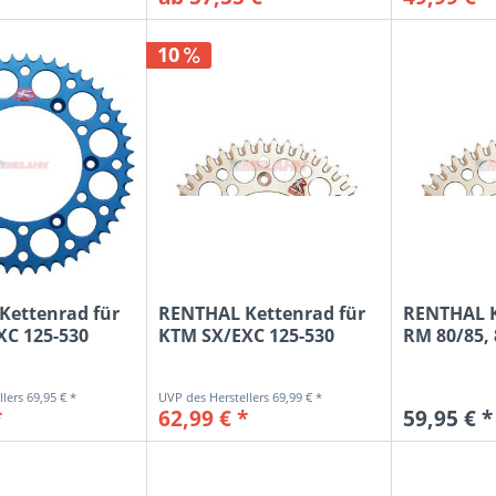
10
Kettenrad für
RENTHAL Kettenrad für
RENTHAL K
XC 125-530
KTM SX/EXC 125-530
RM 80/85, 
1991-...
80/85,...
69,95 € *
69,99 € *
*
62,99 € *
59,95 € *