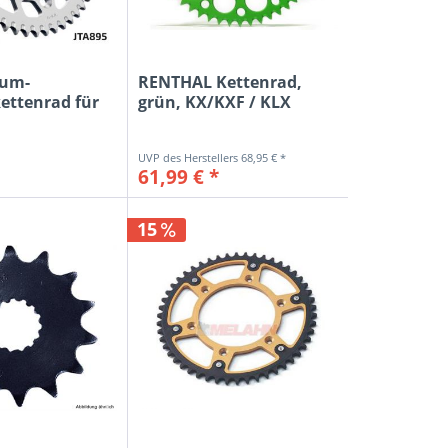
ium-
RENTHAL Kettenrad,
ttenrad für
grün, KX/KXF / KLX
..
68,95 € *
61,99 € *
15