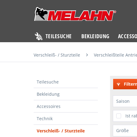
TEILESUCHE
BEKLEIDUNG
ACCESSO
Verschleiß- / Sturzteile
Verschleißteile Antri
Teilesuche
Filter
Bekleidung
Saison
Accessoires
KTMP
Ist ra
Technik
Techn
Größe
Verschleiß- / Sturzteile