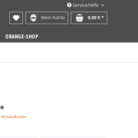
Service/Hilfe
Mein Konto
0,00 € *
ORANGE-SHOP
 *
. Versandkosten