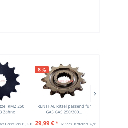
8
itzel RMZ 250
RENTHAL Ritzel passend für
ESJOT Ritzel
13 Zähne
GAS GAS 250/300...
83
29,99 € *
15,9
11,95 € *
32,95 € *