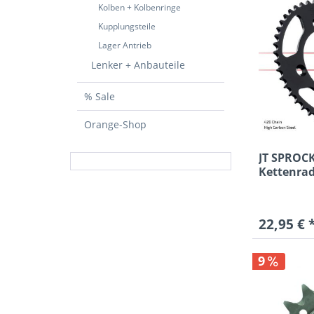
Kolben + Kolbenringe
45
Kupplungsteile
46
Lager Antrieb
47
Lenker + Anbauteile
48
49
% Sale
50
51
Orange-Shop
52
JT SPROCK
53
Kettenra
55
YZ 65...
38Z
40Z
22,95 € 
42Z
45Z
9
48Z
49Z
50Z