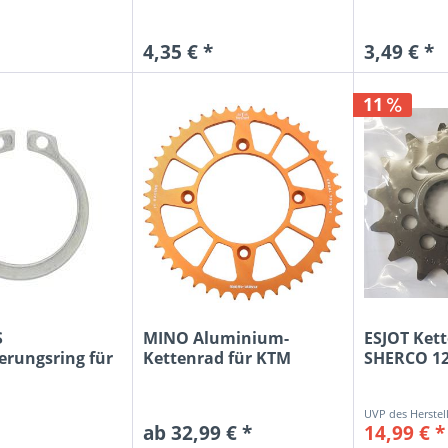
4,35 € *
3,49 € *
11
S
MINO Aluminium-
ESJOT Kett
herungsring für
Kettenrad für KTM
SHERCO 12
KX...
Freeride, orange
250/300...
ab 32,99 € *
14,99 € *