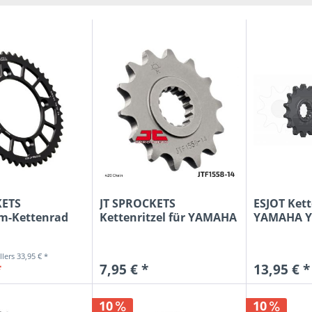
ESJOT
grün
JT SPR
keine
KTM
ohne
MELAH
orange
MINO
rot
MOOS
schwarz
MT
silber
RENTH
SCAR
SUPER
ZAP
KETS
JT SPROCKETS
ESJOT Kett
m-Kettenrad
Kettenritzel für YAMAHA
YAMAHA YZ
A YZ...
YZ 65...
33,95 € *
*
7,95 € *
13,95 € *
10
10