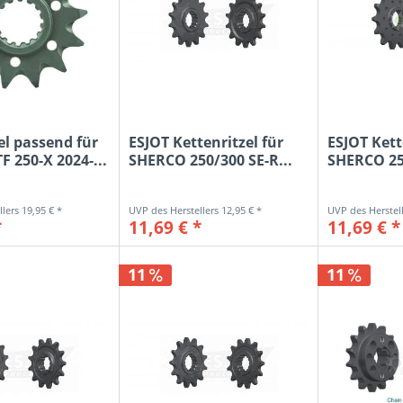
el passend für
ESJOT Kettenritzel für
ESJOT Kett
F 250-X 2024-...
SHERCO 250/300 SE-R...
SHERCO 250
19,95 € *
12,95 € *
*
11,69 € *
11,69 € *
11
11