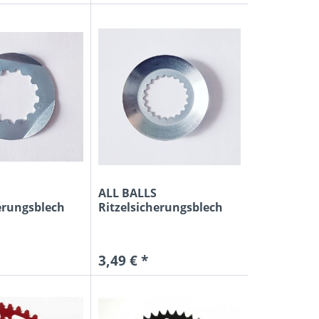
ALL BALLS
erungsblech
Ritzelsicherungsblech
a...
für Yamaha...
3,49 € *