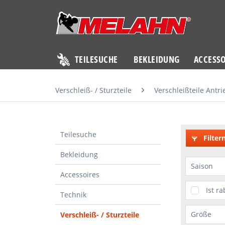
TEILESUCHE
BEKLEIDUNG
ACCESSO
Verschleiß- / Sturzteile
Verschleißteile Antri
Teilesuche
Filter
Bekleidung
Saison
Accessoires
KTMP
Ist ra
Technik
Techn
Größe
Verschleiß- / Sturzteile