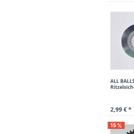
ALL BALL
Ritzelsic
für Kawas
2,99 € *
15