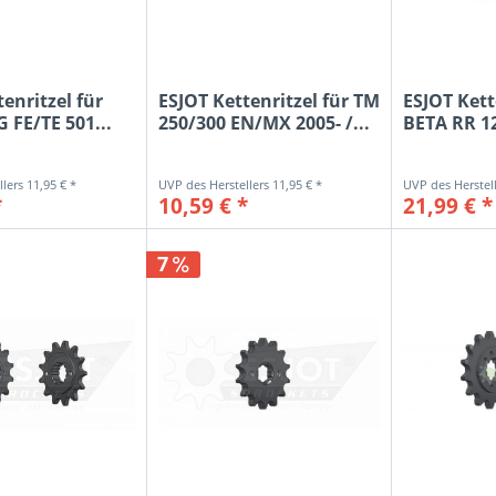
enritzel für
ESJOT Kettenritzel für TM
ESJOT Kett
FE/TE 501...
250/300 EN/MX 2005- /...
BETA RR 12
2021-...
11,95 € *
11,95 € *
*
10,59 € *
21,99 € *
7