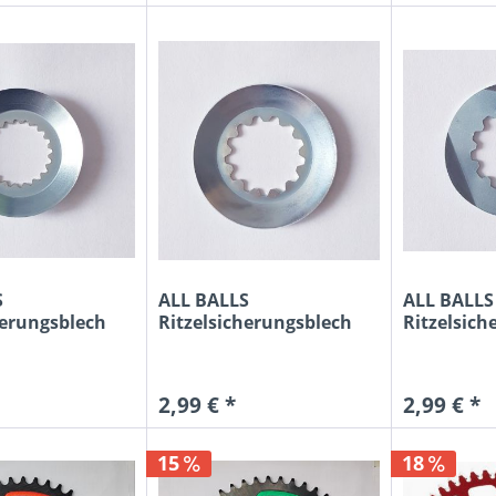
S
ALL BALLS
ALL BALLS
herungsblech
Ritzelsicherungsblech
Ritzelsich
aki...
für Kawasaki...
für Yamah
2,99 € *
2,99 € *
15
18