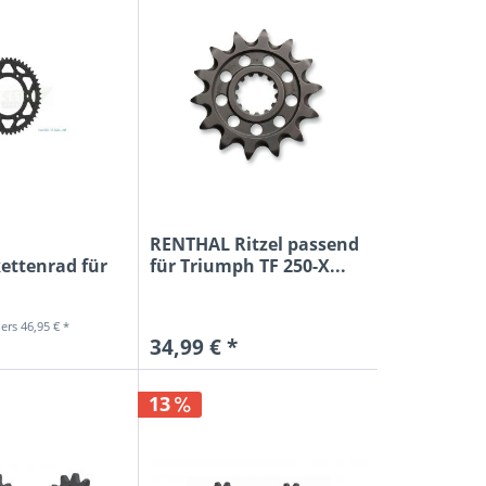
RENTHAL Ritzel passend
ttenrad für
für Triumph TF 250-X...
5-520...
46,95 € *
34,99 € *
13