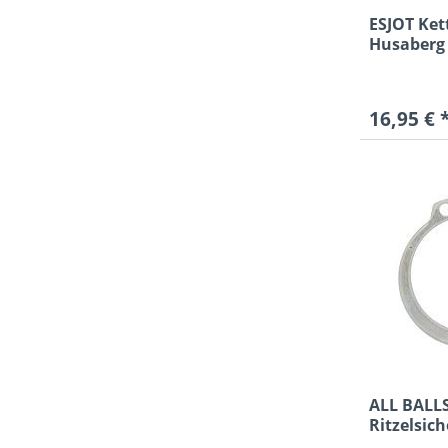
ESJOT Kett
Husaberg 
16,95 € 
ALL BALL
Ritzelsic
Kawasaki 