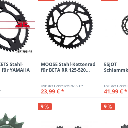
ETS Stahl-
MOOSE Stahl-Kettenrad
ESJOT
d für YAMAHA
für BETA RR 125-520...
Schlammke
BETA RR 12
26,95 € *
*
23,99 € *
41,99 € *
9
9