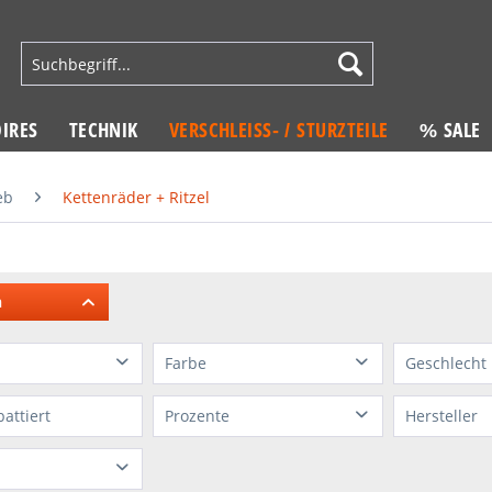
IRES
TECHNIK
VERSCHLEISS- / STURZTEILE
% SALE
eb
Kettenräder + Ritzel
n
Farbe
Geschlecht
owerparts
blau
ohne
battiert
Prozente
Hersteller
ik
gold
ALL BA
grau
von
9 %
bis
33 %