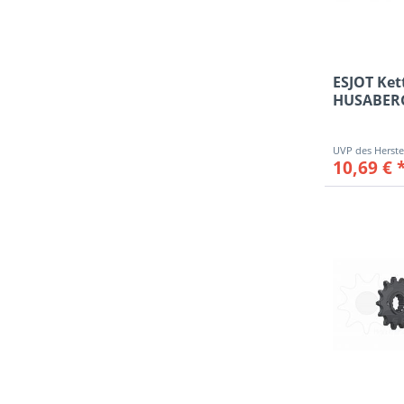
ESJOT Kett
HUSABERG 
10,69 € 