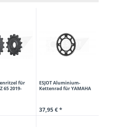
OCKETS
N
E
AL
SPROX
enritzel für
ESJOT Aluminium-
 65 2019-
Kettenrad für YAMAHA
YZ 65...
37,95 € *