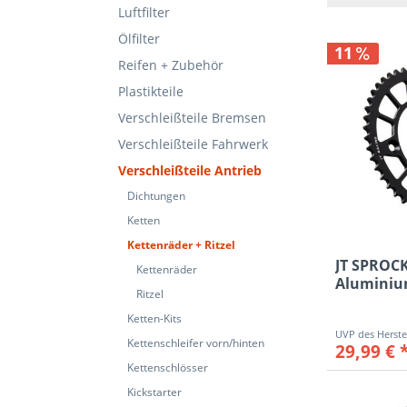
Luftfilter
38
Ölfilter
5
11
Reifen + Zubehör
6
Plastikteile
7
10
Verschleißteile Bremsen
11
Verschleißteile Fahrwerk
12
Verschleißteile Antrieb
13
Dichtungen
14
Ketten
15
Kettenräder + Ritzel
16
JT SPROC
Kettenräder
Aluminiu
17
Ritzel
für YAMAH
39
Ketten-Kits
40
Kettenschleifer vorn/hinten
29,99 € 
41
Kettenschlösser
42
Kickstarter
44