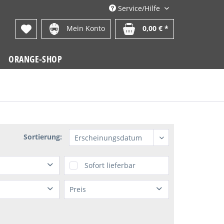
Service/Hilfe
Mein Konto
0,00 € *
ORANGE-SHOP
Sortierung:
Sofort lieferbar
Preis
LLS
von
1,95 €
bis
69,08 €