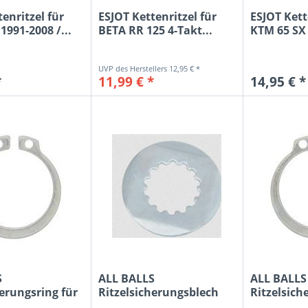
enritzel für
ESJOT Kettenritzel für
ESJOT Kett
1991-2008 /...
BETA RR 125 4-Takt...
KTM 65 SX 2
12,95 € *
*
11,99 € *
14,95 € *
S
ALL BALLS
ALL BALLS
herungsring für
Ritzelsicherungsblech
Ritzelsich
KX...
für Yamaha YZ...
Kawasaki 