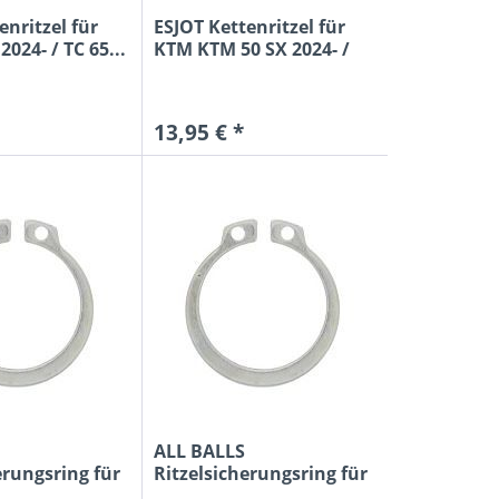
enritzel für
ESJOT Kettenritzel für
024- / TC 65...
KTM KTM 50 SX 2024- /
TC...
13,95 € *
ALL BALLS
erungsring für
Ritzelsicherungsring für
KX...
Kawasaki KXF...