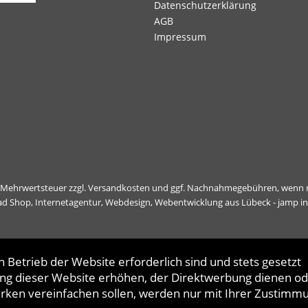
Datenschutzerklärung
AGB
Impressum
l. Mehrwertsteuer zzgl.
Versandkosten
und ggf. Nachnahmegebühren, wenn n
ad Shop,
Internetagentur, Webdesign, Webentwicklung aus Lübeck - jamp i
 Betrieb der Website erforderlich sind und stets gesetzt
ng dieser Website erhöhen, der Direktwerbung dienen od
erken vereinfachen sollen, werden nur mit Ihrer Zustimm