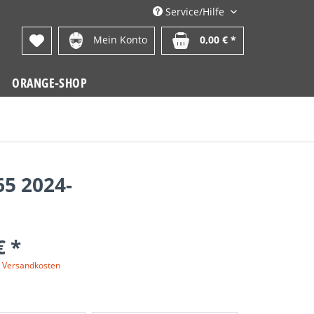
Service/Hilfe
Mein Konto
0,00 € *
ORANGE-SHOP
65 2024-
€ *
. Versandkosten