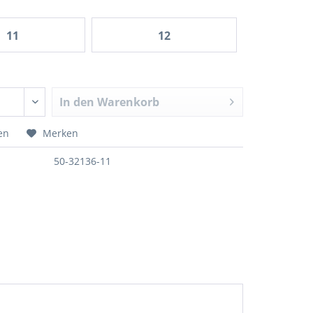
11
12
In den
Warenkorb
en
Merken
50-32136-11