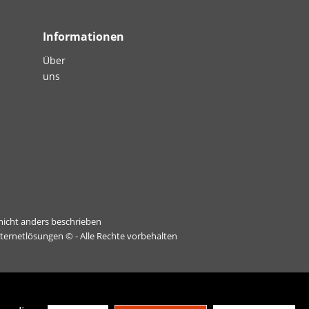
Informationen
Über
uns
icht anders beschrieben
nternetlösungen
© - Alle Rechte vorbehalten