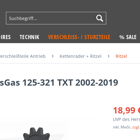
IRES
TECHNIK
VERSCHLEISS- / STURZTEILE
% SALE
erschleißteile Antrieb
Kettenräder + Ritzel
Ritzel
asGas 125-321 TXT 2002-2019
18,99 
UVP des Hers
inkl. MwSt.
zzgl