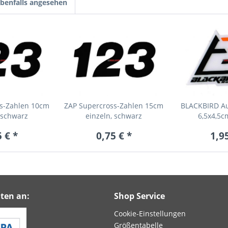
benfalls angesehen
s-Zahlen 10cm
ZAP Supercross-Zahlen 15cm
BLACKBIRD Au
 schwarz
einzeln, schwarz
6,5x4,5c
 € *
0,75 € *
1,9
ten an:
Shop Service
Cookie-Einstellungen
Größentabelle