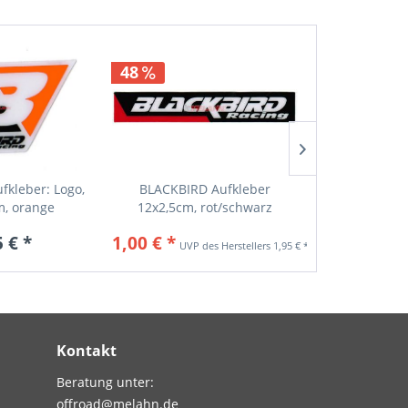
48
fkleber: Logo,
BLACKBIRD Aufkleber
SCOTT Foli
m, orange
12x2,5cm, rot/schwarz
vertikal
5 € *
1,00 € *
ab 1,
1,95 € *
Kontakt
Beratung unter:
offroad@melahn.de