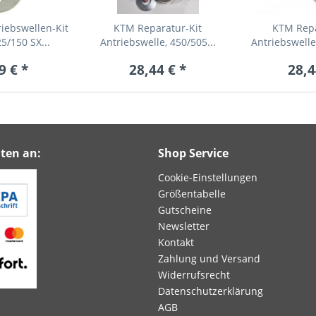
iebswellen-Kit
KTM Reparatur-Kit
KTM Repa
5/150 SX...
Antriebswelle, 450/505...
Antriebswelle
9 € *
28,44 € *
28,4
ten an:
Shop Service
Cookie-Einstellungen
Größentabelle
Gutscheine
Newsletter
Kontakt
Zahlung und Versand
Widerrufsrecht
Datenschutzerklärung
AGB