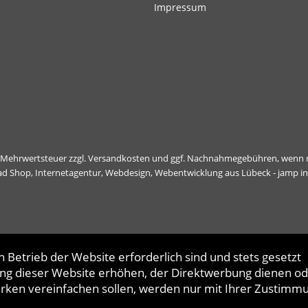
Impressum
l. Mehrwertsteuer zzgl.
Versandkosten
und ggf. Nachnahmegebühren, wenn n
ad Shop,
Internetagentur, Webdesign, Webentwicklung aus Lübeck - jamp i
 Betrieb der Website erforderlich sind und stets gesetzt
ng dieser Website erhöhen, der Direktwerbung dienen od
erken vereinfachen sollen, werden nur mit Ihrer Zustimm