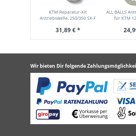
KTM Reparatur-Kit
ALL BALLS Antr
Antriebswelle, 250/350 SX-F
für KTM 12
/...
31,89 € *
24,9
Wir bieten Dir folgende Zahlungsmöglichkei