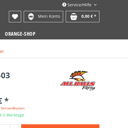
Service/Hilfe
Mein Konto
0,00 € *
ORANGE-SHOP
er
-03
€ *
. Versandkosten
 3-5 Werktage