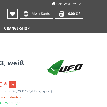
Service/Hilfe
Mein Konto
0,00 € *
ORANGE-SHOP
03, weiß
€ *
tellers: 28,70 € *
(9,44% gespart)
. Versandkosten
 4-6 Werktage