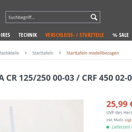
IRES
TECHNIK
VERSCHLEISS- / STURZTEILE
% SALE
lastikteile
Starttafeln
Starttafeln modellbezogen
 CR 125/250 00-03 / CRF 450 02-
25,99 
UVP des Hers
inkl. MwSt.
zzgl
Lieferzeit