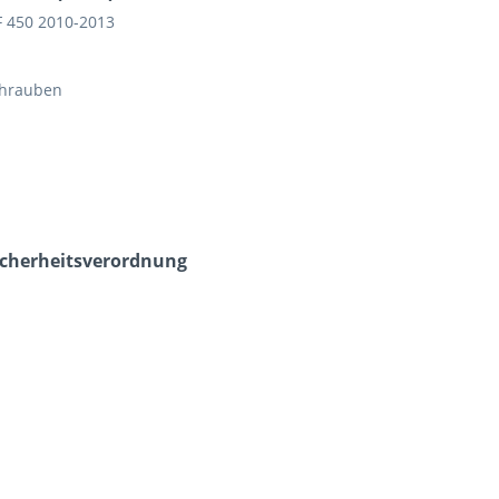
F 450 2010-2013
chrauben
icherheits­verordnung