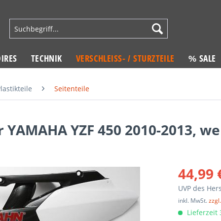
IRES
TECHNIK
VERSCHLEISS- / STURZTEILE
% SALE
lastikteile
Seitenteile
ür YAMAHA YZF 450 2010-2013, we
44,99 
UVP des Hers
inkl. MwSt.
zzgl
Lieferzeit