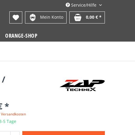
Service/Hilfe
Mein Konto
0,00 € *
ORANGE-SHOP
 /
€ *
. Versandkosten
 3-5 Tage