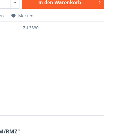
In den
Warenkorb
en
Merken
Z-L3330
 RM/RMZ"