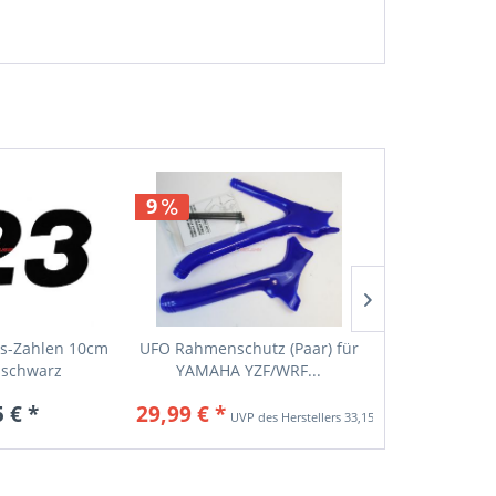
9
ss-Zahlen 10cm
UFO Rahmenschutz (Paar) für
EMGO Kupp
, schwarz
YAMAHA YZF/WRF...
passend für 
0
5 € *
29,99 € *
5,9
33,15 € *