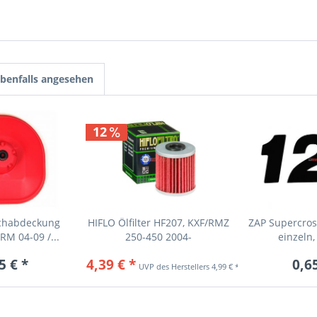
benfalls angesehen
12
chabdeckung
HIFLO Ölfilter HF207, KXF/RMZ
ZAP Supercro
 RM 04-09 /...
250-450 2004-
einzeln
5 € *
4,39 € *
0,6
4,99 € *