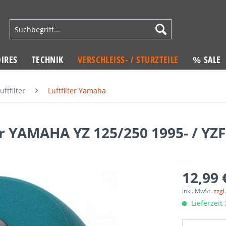
IRES
TECHNIK
VERSCHLEISS- / STURZTEILE
% SALE
uftfilter
Luftfilter Yamaha
ür YAMAHA YZ 125/250 1995- / YZF
12,99 
inkl. MwSt.
zzgl
Lieferzeit