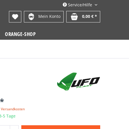
Service/Hilfe
Mein Konto
0,00 € *
ORANGE-SHOP
 *
. Versandkosten
 3-5 Tage