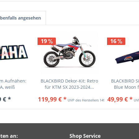
benfalls angesehen
19
16
m Aufnähen:
BLACKBIRD Dekor-Kit: Retro
BLACKBIRD S
, weiß
für KTM SX 2023-2024...
Blue Moon f
 € *
119,99 € *
49,99 € *
149,95 € *
ten an:
Shop Service