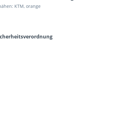
nähen: KTM, orange
icherheits­verordnung