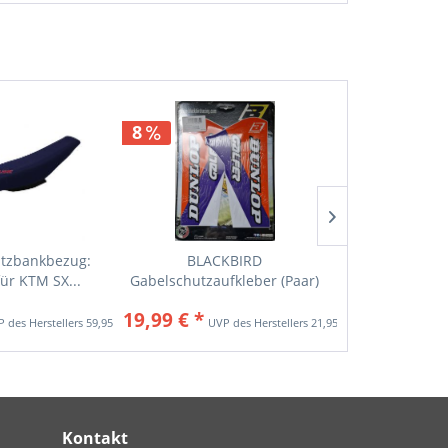
8
itzbankbezug:
BLACKBIRD
KTM Tasse
ür KTM SX...
Gabelschutzaufkleber (Paar)
blau/
für KTM...
19,99 € *
9,9
59,95 € *
21,95 € *
Kontakt