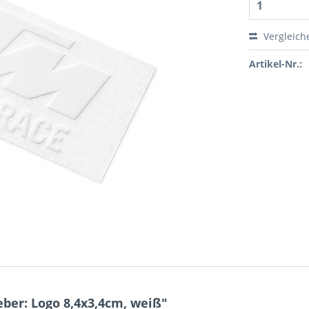
Vergleich
Artikel-Nr.:
ber: Logo 8,4x3,4cm, weiß"