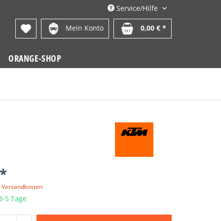
Service/Hilfe
Mein Konto
0,00 € *
ORANGE-SHOP
 *
. Versandkosten
 3-5 Tage