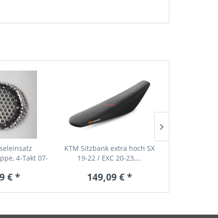
seleinsatz
KTM Sitzbank extra hoch SX
KTM Kettens
pe, 4-Takt 07-
19-22 / EXC 20-23,...
SX/EXC, 1
19
9 € *
149,09 € *
128,