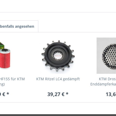
benfalls angesehen
 HF155 für KTM
KTM Ritzel LC4 gedämpft
KTM Dros
ng)
Enddämpferkap
 € *
39,27 € *
13,6