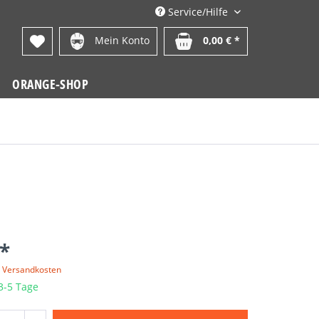
Service/Hilfe
Mein Konto
0,00 € *
ORANGE-SHOP
 *
. Versandkosten
 3-5 Tage