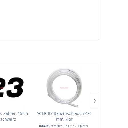
ss-Zahlen 15cm
ACERBIS Benzinschlauch 4x6
JM Benzinfilter
, schwarz
mm, klar
mit Si
Inhalt
0.9 Meter
(5,54 € * / 1 Meter)