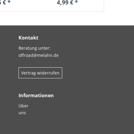
5 € *
4,99 € *
4,9
Kontakt
Beratung unter:
offroad@melahn.de
Vertrag widerrufen
Informationen
Über
uns