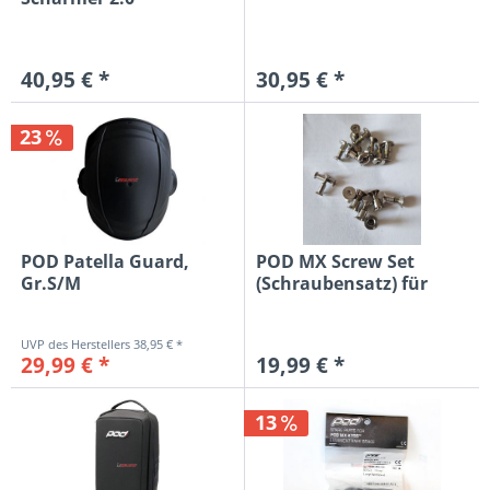
40,95 € *
30,95 € *
23
POD Patella Guard,
POD MX Screw Set
Gr.S/M
(Schraubensatz) für
ältere...
38,95 € *
29,99 € *
19,99 € *
13