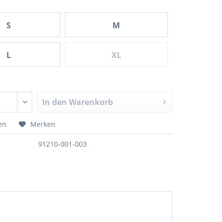
S
M
L
XL
In den
Warenkorb
en
Merken
91210-001-003