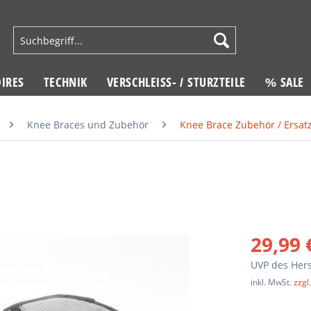
IRES
TECHNIK
VERSCHLEISS- / STURZTEILE
% SALE
Knee Braces und Zubehör
Knee Brace Zubehör / Ersatz
29,99 
UVP des Hers
inkl. MwSt.
zzgl