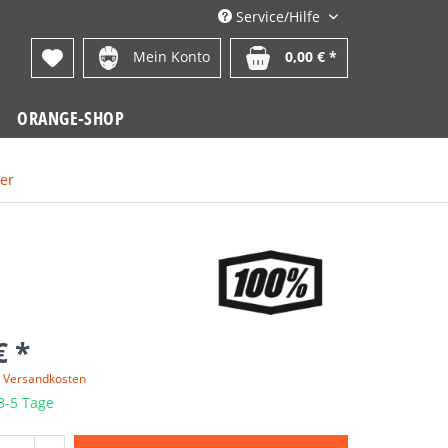
Service/Hilfe
Mein Konto
0,00 € *
ORANGE-SHOP
ser
€ *
. Versandkosten
 3-5 Tage