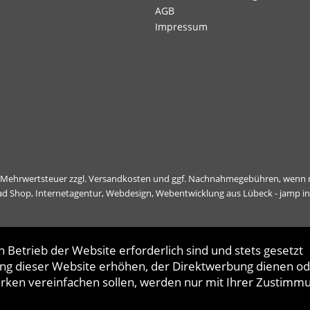
AGB
Impressum
l. Mehrwertsteuer zzgl.
Versandkosten
und ggf. Nachnahmegebühren, wenn n
ad Shop,
Internetagentur, Webdesign, Webentwicklung aus Lübeck - jamp i
 Betrieb der Website erforderlich sind und stets gesetzt
ng dieser Website erhöhen, der Direktwerbung dienen od
erken vereinfachen sollen, werden nur mit Ihrer Zustimm