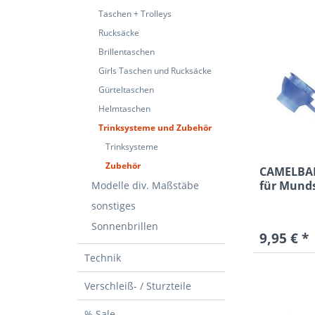
MX20
Taschen + Trolleys
MX20
Rucksäcke
Brillentaschen
Girls Taschen und Rucksäcke
Gürteltaschen
Helmtaschen
Trinksysteme und Zubehör
Trinksysteme
Zubehör
CAMELBAK
für Munds
Modelle div. Maßstäbe
Valve
sonstiges
Sonnenbrillen
9,95 € *
Technik
Verschleiß- / Sturzteile
% Sale