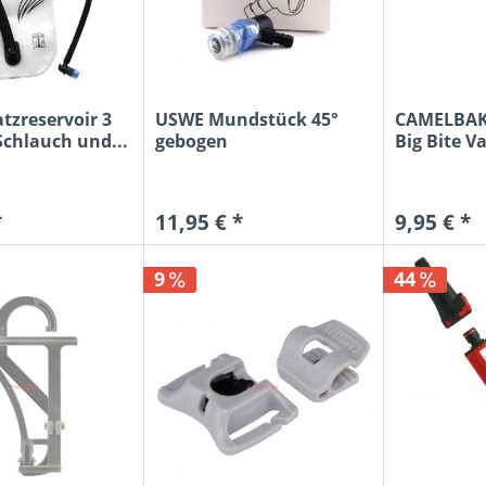
tzreservoir 3
USWE Mundstück 45°
CAMELBAK
Schlauch und...
gebogen
Big Bite V
*
11,95 € *
9,95 € *
9
44