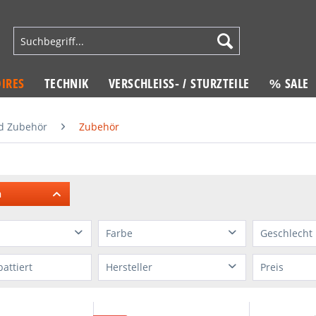
IRES
TECHNIK
VERSCHLEISS- / STURZTEILE
% SALE
d Zubehör
Zubehör
n
Farbe
Geschlecht
soires
blau
ohne
battiert
Hersteller
Preis
sories
grau
unisex
CAMELBAK
18
ohne
von
9,95