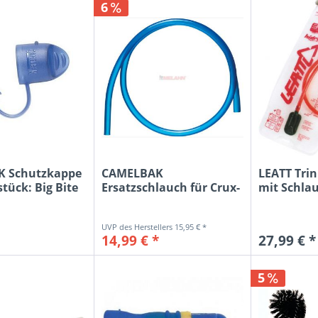
LEATT
23
schwarz
6
OGIO
24
transparent
THOR
weiß
USWE
 Schutzkappe
CAMELBAK
LEATT Trin
tück: Big Bite
Ersatzschlauch für Crux-
mit Schlau
Trinksysteme,...
15,95 € *
14,99 € *
27,99 € *
5