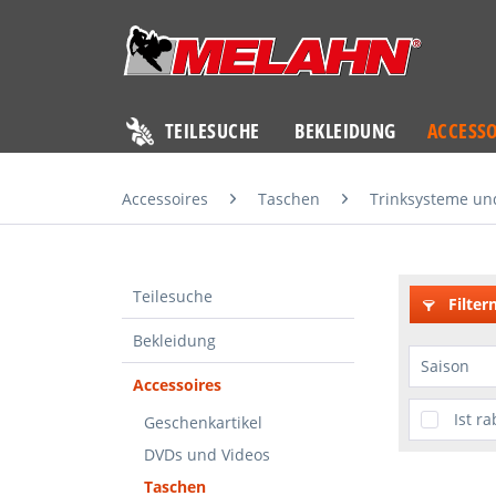
TEILESUCHE
BEKLEIDUNG
ACCESSO
Accessoires
Taschen
Trinksysteme un
Teilesuche
Filter
Bekleidung
Saison
Accessoires
Acces
Ist ra
Geschenkartikel
Acces
DVDs und Videos
MX20
Taschen