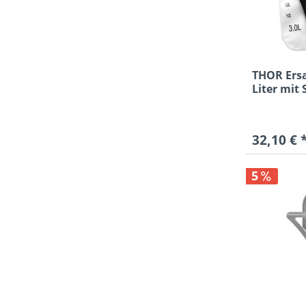
THOR Ersa
Liter mit 
32,10 € 
5