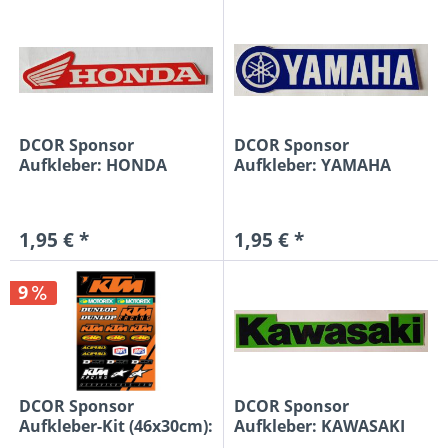
DCOR Sponsor
DCOR Sponsor
Aufkleber: HONDA
Aufkleber: YAMAHA
15x3cm, rot/weiß
15x3,9cm, blau/weiß
1,95 € *
1,95 € *
9
DCOR Sponsor
DCOR Sponsor
Aufkleber-Kit (46x30cm):
Aufkleber: KAWASAKI
KTM...
15x2,7cm,...