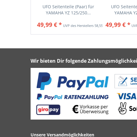
UFO Seitenteile (Paar) für
UFO Seitentei
YAMAHA YZ 125/250...
YAMAHA YZ 
49,99 € *
49,99 € *
58,55 € *
Wir bieten Dir folgende Zahlungsmöglichkei
Unsere Versandmöglichkeiten