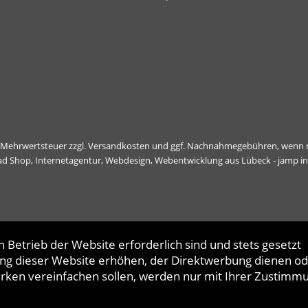
l. Mehrwertsteuer zzgl.
Versandkosten
und ggf. Nachnahmegebühren, wenn n
ad Shop,
Internetagentur, Webdesign, Webentwicklung aus Lübeck - jamp i
 Betrieb der Website erforderlich sind und stets gesetzt
ng dieser Website erhöhen, der Direktwerbung dienen od
erken vereinfachen sollen, werden nur mit Ihrer Zustimm