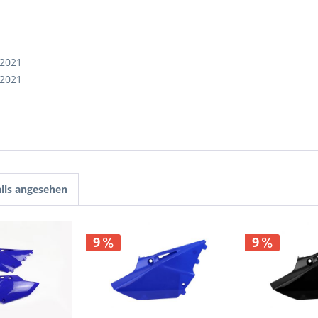
,2021
,2021
lls angesehen
9
9