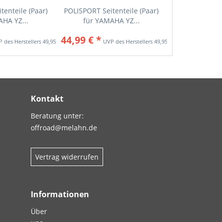
tenteile (Paar)
POLISPORT Seitenteile (Paar)
AHA YZ...
für YAMAHA YZ...
44,99 € *
49,95 € *
49,95 € *
Kontakt
Beratung unter:
offroad@melahn.de
Vertrag widerrufen
Informationen
Über