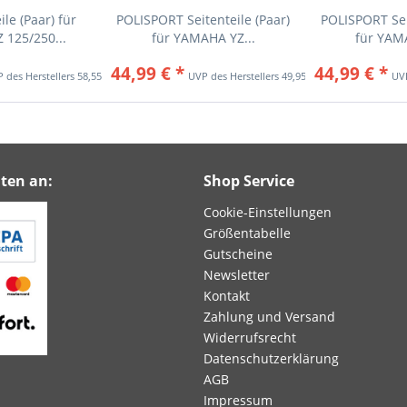
le (Paar) für
POLISPORT Seitenteile (Paar)
POLISPORT Sei
125/250...
für YAMAHA YZ...
für YAM
44,99 € *
44,99 € *
58,55 € *
49,95 € *
ten an:
Shop Service
Cookie-Einstellungen
Größentabelle
Gutscheine
Newsletter
Kontakt
Zahlung und Versand
Widerrufsrecht
Datenschutzerklärung
AGB
Impressum