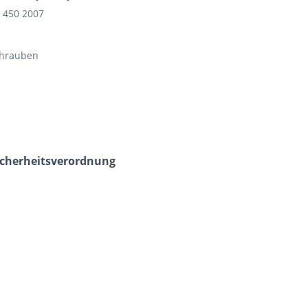
Z 450 2007
chrauben
icherheits­verordnung