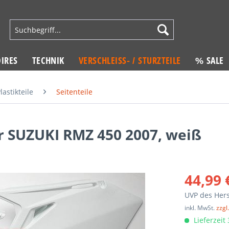
IRES
TECHNIK
VERSCHLEISS- / STURZTEILE
% SALE
lastikteile
Seitenteile
ür SUZUKI RMZ 450 2007, weiß
44,99 
UVP des Hers
inkl. MwSt.
zzgl
Lieferzeit