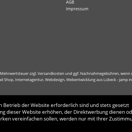
AGB
Impressum
l. Mehrwertsteuer zzgl.
Versandkosten
und ggf. Nachnahmegebühren, wenn n
ad Shop,
Internetagentur, Webdesign, Webentwicklung aus Lübeck - jamp i
 Betrieb der Website erforderlich sind und stets gesetzt
ng dieser Website erhöhen, der Direktwerbung dienen od
erken vereinfachen sollen, werden nur mit Ihrer Zustimm