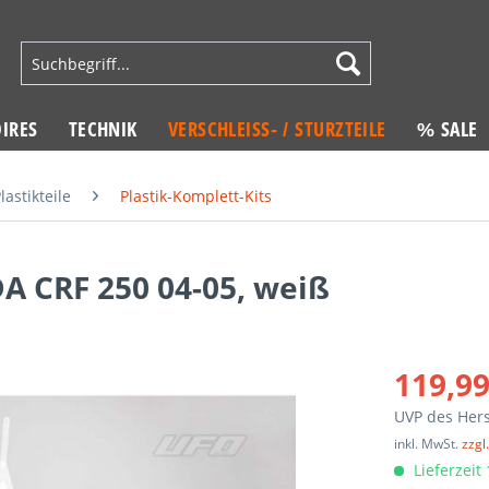
IRES
TECHNIK
VERSCHLEISS- / STURZTEILE
% SALE
lastikteile
Plastik-Komplett-Kits
A CRF 250 04-05, weiß
119,99
UVP des Hers
inkl. MwSt.
zzgl
Lieferzeit