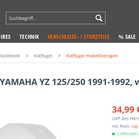
IRES
TECHNIK
VERSCHLEISS- / STURZTEILE
% SALE
lastikteile
Kotflügel
Kotflügel modellbezogen
r YAMAHA YZ 125/250 1991-1992, 
34,99 
UVP des Hers
inkl. MwSt.
zzgl
Lieferzeit