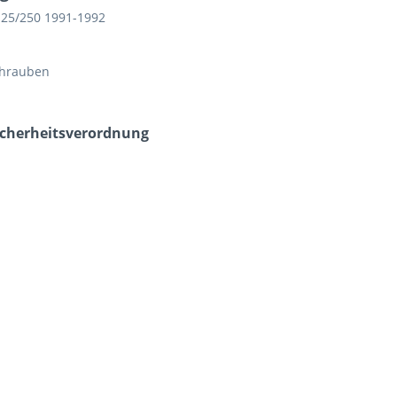
125/250 1991-1992
chrauben
icherheits­verordnung