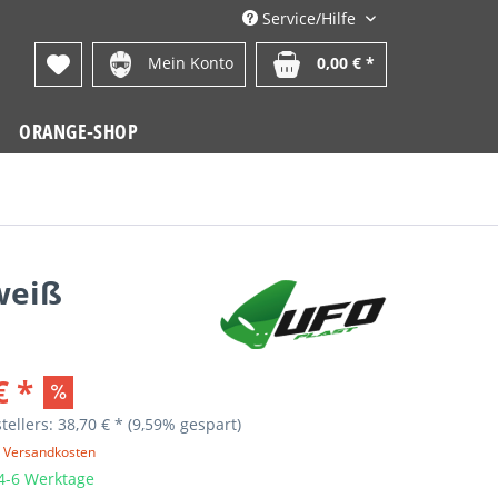
Service/Hilfe
Mein Konto
0,00 € *
ORANGE-SHOP
weiß
€ *
tellers: 38,70 € *
(9,59% gespart)
. Versandkosten
 4-6 Werktage