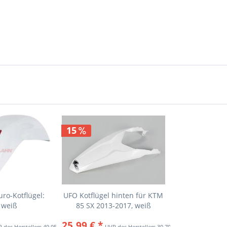
15
ro-Kotflügel:
UFO Kotflügel hinten für KTM
 weiß
85 SX 2013-2017, weiß
25,99 € *
49,95 € *
30,70 € *