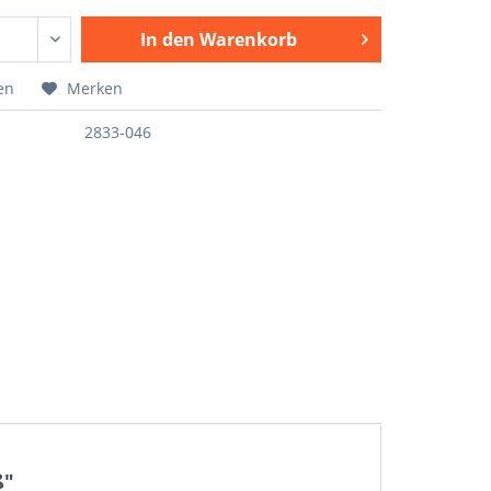
In den
Warenkorb
en
Merken
2833-046
ß"