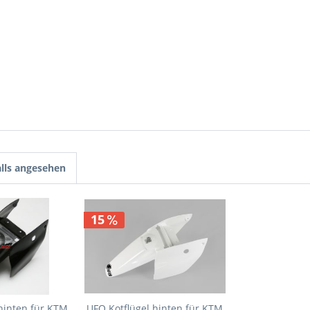
lls angesehen
15
hinten für KTM
UFO Kotflügel hinten für KTM