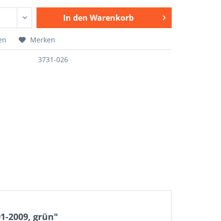
In den
Warenkorb
en
Merken
3731-026
1-2009, grün"