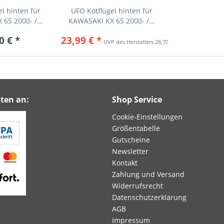
l hinten für
UFO Kotflügel hinten für
65 2000- /...
KAWASAKI KX 65 2000- /...
0 € *
23,99 € *
28,70 € *
ten an:
Shop Service
Cookie-Einstellungen
Größentabelle
Gutscheine
Newsletter
Kontakt
Zahlung und Versand
Widerrufsrecht
Datenschutzerklärung
AGB
Impressum