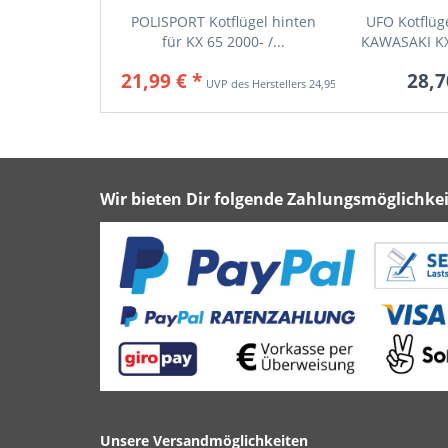
POLISPORT Kotflügel hinten
UFO Kotflüge
für KX 65 2000- /...
KAWASAKI KX 
21,99 € *
28,7
24,95 € *
Wir bieten Dir folgende Zahlungsmöglichkei
Unsere Versandmöglichkeiten