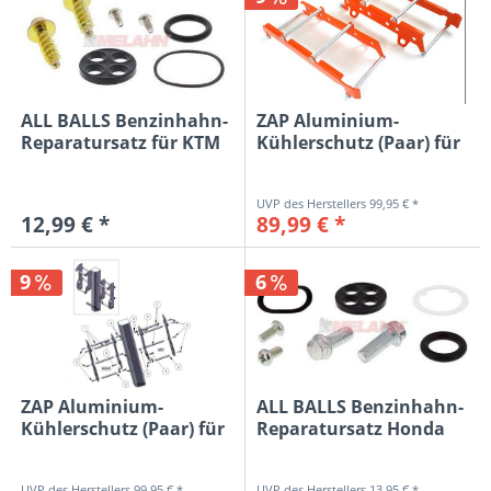
ALL BALLS Benzinhahn-
ZAP Aluminium-
Reparatursatz für KTM
Kühlerschutz (Paar) für
SX...
KTM SX...
99,95 € *
12,99 € *
89,99 € *
9
6
ZAP Aluminium-
ALL BALLS Benzinhahn-
Kühlerschutz (Paar) für
Reparatursatz Honda
KTM SX...
CR...
99,95 € *
13,95 € *