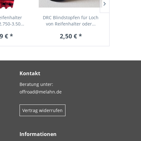
eifenhalter
DRC Blindstopfen für Loch
ZAP Kupplungs
2.750-3.50...
von Reifenhalter oder...
Verstelle
9 € *
2,50 € *
29,9
Kontakt
Beratung unter:
offroad@melahn.de
Vertrag widerrufen
Informationen