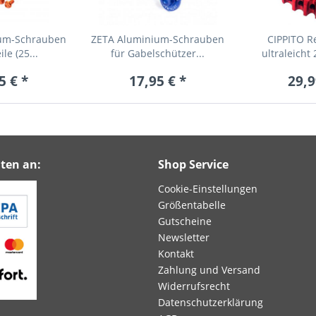
um-Schrauben
ZETA Aluminium-Schrauben
CIPPITO R
ile (25...
für Gabelschützer...
ultraleicht 
5 € *
17,95 € *
29,9
ten an:
Shop Service
Cookie-Einstellungen
Größentabelle
Gutscheine
Newsletter
Kontakt
Zahlung und Versand
Widerrufsrecht
Datenschutzerklärung