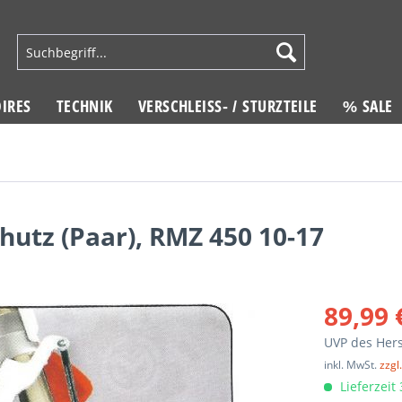
IRES
TECHNIK
VERSCHLEISS- / STURZTEILE
% SALE
utz (Paar), RMZ 450 10-17
89,99 
UVP des Hers
inkl. MwSt.
zzgl
Lieferzeit