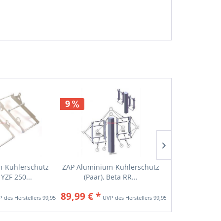
9
9
m-Kühlerschutz
ZAP Aluminium-Kühlerschutz
ZAP Aluminiu
 YZF 250...
(Paar), Beta RR...
(Paar), R
89,99 € *
89,99 € *
99,95 € *
99,95 € *