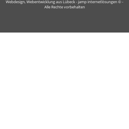
Webdesign, Webentwicklung aus Lübeck - jamp internetlösungen
© -
Alle Rechte vorbehalten