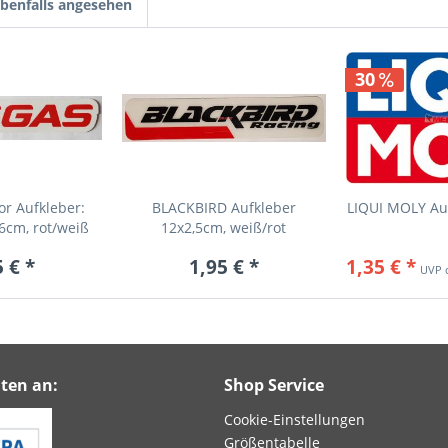
benfalls angesehen
30
r Aufkleber:
BLACKBIRD Aufkleber
LIQUI MOLY Au
6cm, rot/weiß
12x2,5cm, weiß/rot
 € *
1,95 € *
1,35 € *
ten an:
Shop Service
Cookie-Einstellungen
Größentabelle