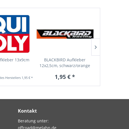
fkleber 13x9cm
BLACKBIRD Aufkleber
ACERBIS 
12x2,5cm, schwarz/orange
Lenkerenden (
1,95 € *
6,9
1,95 € *
Kontakt
Beratung unter:
offroad@melahn.de