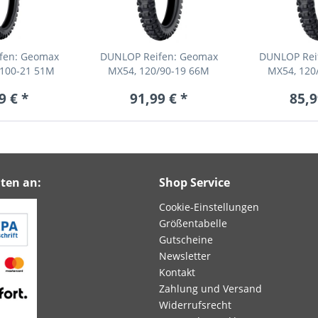
fen: Geomax
DUNLOP Reifen: Geomax
DUNLOP Rei
/100-21 51M
MX54, 120/90-19 66M
MX54, 120
9 € *
91,99 € *
85,9
ten an:
Shop Service
Cookie-Einstellungen
Größentabelle
Gutscheine
Newsletter
Kontakt
Zahlung und Versand
Widerrufsrecht