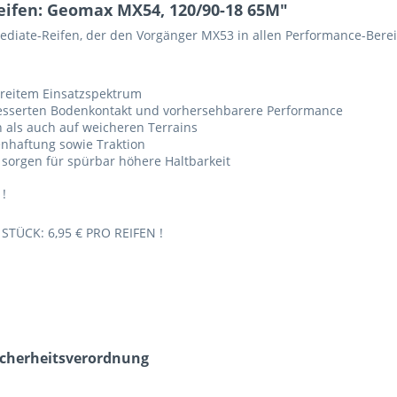
ifen: Geomax MX54, 120/90-18 65M"
diate-Reifen, der den Vorgänger MX53 in allen Performance-Bereic
breitem Einsatzspektrum
rbesserten Bodenkontakt und vorhersehbarere Performance
 als auch auf weicheren Terrains
enhaftung sowie Traktion
 sorgen für spürbar höhere Haltbarkeit
 !
TÜCK: 6,95 € PRO REIFEN !
icherheits­verordnung