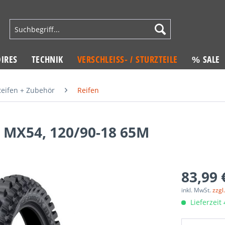
IRES
TECHNIK
VERSCHLEISS- / STURZTEILE
% SALE
Reifen + Zubehör
Reifen
MX54, 120/90-18 65M
83,99 
inkl. MwSt.
zzgl
Lieferzeit