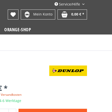
Service/Hilfe
Mein Konto
0,00 € *
ORANGE-SHOP
€ *
. Versandkosten
 4-6 Werktage