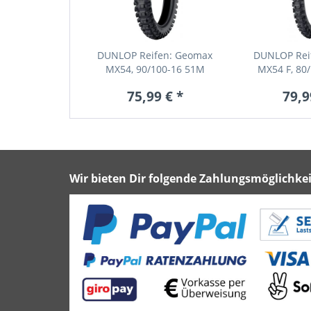
DUNLOP Reifen: Geomax
DUNLOP Rei
MX54, 90/100-16 51M
MX54 F, 80
75,99 € *
79,9
Wir bieten Dir folgende Zahlungsmöglichkei