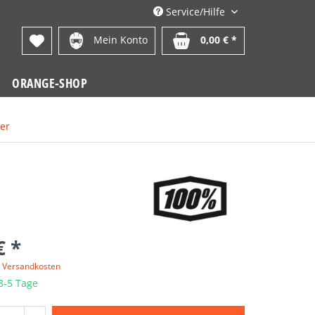
Service/Hilfe
Mein Konto
0,00 € *
ORANGE-SHOP
ser
€ *
. Versandkosten
 3-5 Tage