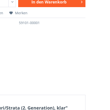
In den
Warenkorb
en
Merken
59101-00001
/Strata (2. Generation), klar"