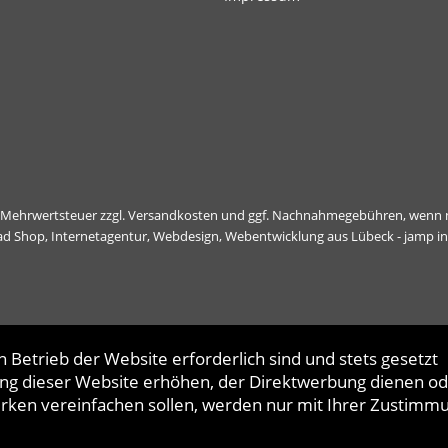
l. Mehrwertsteuer zzgl.
Versandkosten
und ggf. Nachnahmegebühren, wenn n
ad Shop,
Internetagentur, Webdesign, Webentwicklung aus Lübeck - jamp i
 Betrieb der Website erforderlich sind und stets gesetzt
ng dieser Website erhöhen, der Direktwerbung dienen od
erken vereinfachen sollen, werden nur mit Ihrer Zustimm