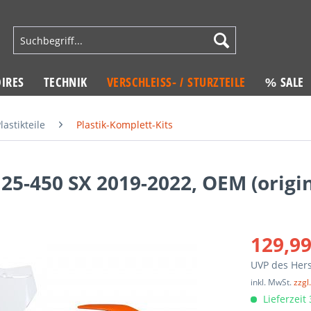
IRES
TECHNIK
VERSCHLEISS- / STURZTEILE
% SALE
lastikteile
Plastik-Komplett-Kits
125-450 SX 2019-2022, OEM (origin
129,99
UVP des Hers
inkl. MwSt.
zzgl
Lieferzeit