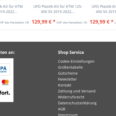
k-Kit für KTM
UFO Plastik-Kit für KTM 125-
UFO Plastik-K
19-2022...
450 SX 2019-2022,...
450 SX 201
129,99 € *
129,99 € *
149,95 € *
159,34 € *
ten an:
Shop Service
Cookie-Einstellungen
Größentabelle
Gutscheine
Newsletter
Kontakt
Zahlung und Versand
Widerrufsrecht
Datenschutzerklärung
AGB
Impressum