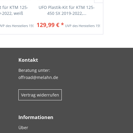
it für KTM 125-
UFO Plastik-Kit für KTM 125-
UFO Plastik-K
9-2022, weiß
450 SX 2019-2022,...
450 SX 20
129,99 € *
129,99 € *
159,34 € *
159,34 € *
Kontakt
Beratung unter:
offroad@melahn.de
Vertrag widerrufen
Informationen
Über