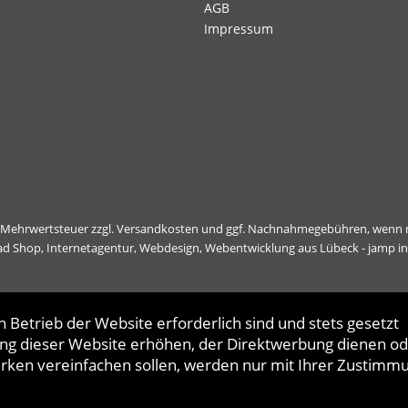
AGB
Impressum
l. Mehrwertsteuer zzgl.
Versandkosten
und ggf. Nachnahmegebühren, wenn n
ad Shop,
Internetagentur, Webdesign, Webentwicklung aus Lübeck - jamp i
 Betrieb der Website erforderlich sind und stets gesetzt
ng dieser Website erhöhen, der Direktwerbung dienen od
erken vereinfachen sollen, werden nur mit Ihrer Zustimm