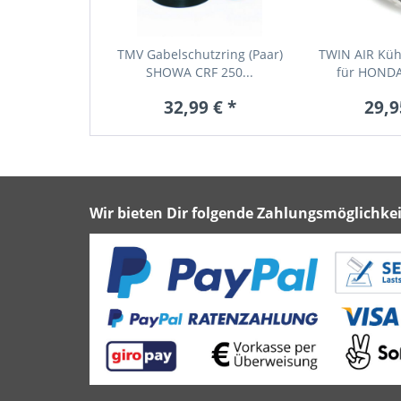
TMV Gabelschutzring (Paar)
TWIN AIR Kühle
SHOWA CRF 250...
für HONDA 
32,99 € *
29,9
Wir bieten Dir folgende Zahlungsmöglichkei