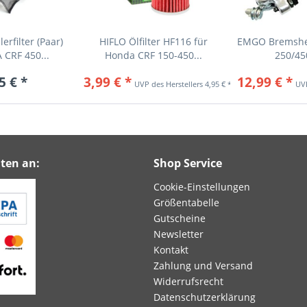
rfilter (Paar)
HIFLO Ölfilter HF116 für
EMGO Bremshe
CRF 450...
Honda CRF 150-450...
250/45
5 € *
3,99 € *
12,99 € *
4,95 € *
ten an:
Shop Service
Cookie-Einstellungen
Größentabelle
Gutscheine
Newsletter
Kontakt
Zahlung und Versand
Widerrufsrecht
Datenschutzerklärung