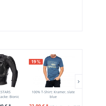
19
ESTARS
100% T-Shirt: Kramer, slate
ALPINESTARS 
jacke: Bionic
blue
Wide Agai
 V2,...
99 € *
23,99 € *
31,9