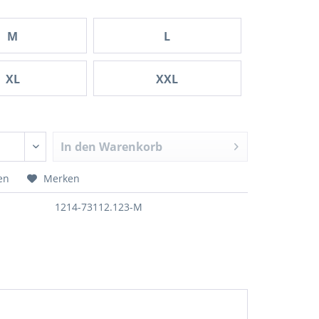
M
L
XL
XXL
In den
Warenkorb
en
Merken
1214-73112.123-M