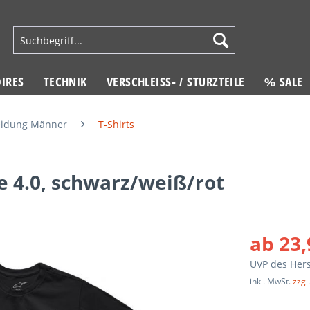
IRES
TECHNIK
VERSCHLEISS- / STURZTEILE
% SALE
leidung Männer
T-Shirts
e 4.0, schwarz/weiß/rot
ab 23,
UVP des Hers
inkl. MwSt.
zzgl