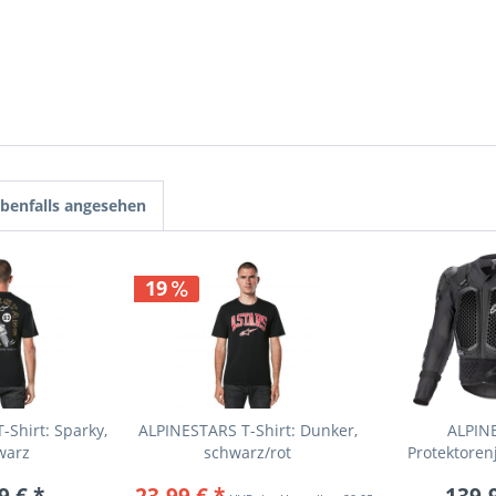
benfalls angesehen
19
Shirt: Sparky,
ALPINESTARS T-Shirt: Dunker,
ALPIN
warz
schwarz/rot
Protektoren
Action
9 € *
23,99 € *
139,