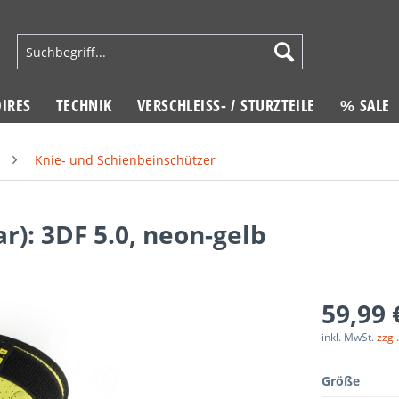
IRES
TECHNIK
VERSCHLEISS- / STURZTEILE
% SALE
Knie- und Schienbeinschützer
r): 3DF 5.0, neon-gelb
59,99 
inkl. MwSt.
zzgl
Größe