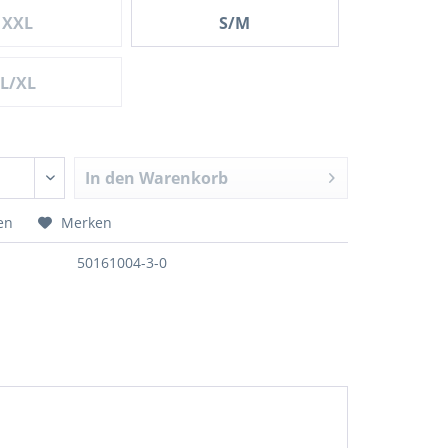
XXL
S/M
L/XL
In den
Warenkorb
en
Merken
50161004-3-0