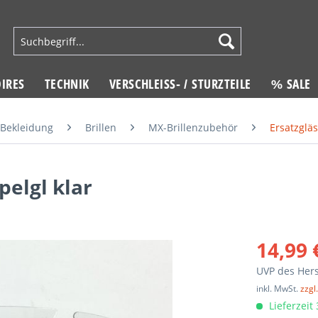
IRES
TECHNIK
VERSCHLEISS- / STURZTEILE
% SALE
Bekleidung
Brillen
MX-Brillenzubehör
Ersatzglä
elgl klar
14,99 
UVP des Hers
inkl. MwSt.
zzgl
Lieferzeit