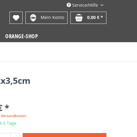
Service/Hilfe
Mein Konto
0,00 € *
ORANGE-SHOP
2x3,5cm
€ *
. Versandkosten
 3-5 Tage