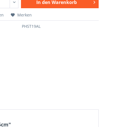
In den
Warenkorb
en
Merken
PHST19AL
,5cm"