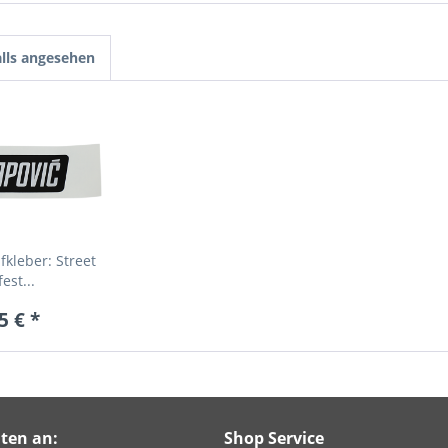
lls angesehen
kleber: Street
est...
5 € *
ten an:
Shop Service