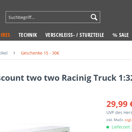
IRES
TECHNIK
VERSCHLEISS- / STURZTEILE
% SALE
ikel
Geschenke 15 - 30€
count two two Racinig Truck 1:3
29,99 
UVP des Hers
inkl. MwSt.
zzgl
Lieferzeit