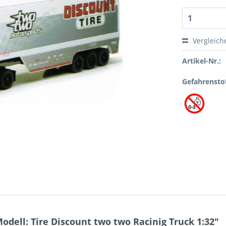
Vergleich
Artikel-Nr.:
Gefahrensto
ell: Tire Discount two two Racinig Truck 1:32"