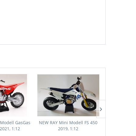
 Modell GasGas
NEW RAY Mini Modell FS 450
NEW RAY Mini
2021, 1:12
2019, 1:12
2019 Zach